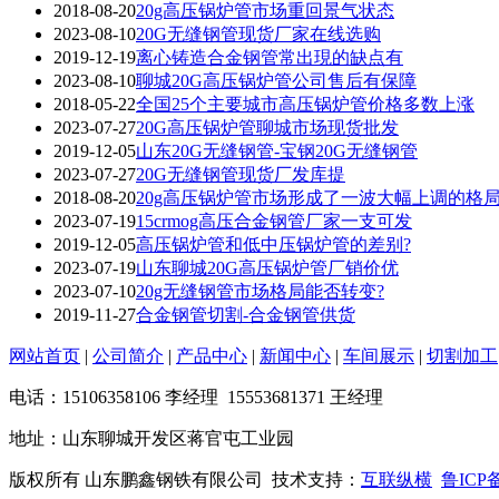
2018-08-20
20g高压锅炉管市场重回景气状态
2023-08-10
20G无缝钢管现货厂家在线选购
2019-12-19
离心铸造合金钢管常出現的缺点有
2023-08-10
聊城20G高压锅炉管公司售后有保障
2018-05-22
全国25个主要城市高压锅炉管价格多数上涨
2023-07-27
20G高压锅炉管聊城市场现货批发
2019-12-05
山东20G无缝钢管-宝钢20G无缝钢管
2023-07-27
20G无缝钢管现货厂发库提
2018-08-20
20g高压锅炉管市场形成了一波大幅上调的格
2023-07-19
15crmog高压合金钢管厂家一支可发
2019-12-05
高压锅炉管和低中压锅炉管的差别?
2023-07-19
山东聊城20G高压锅炉管厂销价优
2023-07-10
20g无缝钢管市场格局能否转变?
2019-11-27
合金钢管切割-合金钢管供货
网站首页
|
公司简介
|
产品中心
|
新闻中心
|
车间展示
|
切割加工
电话：15106358106 李经理 15553681371 王经理
地址：山东聊城开发区蒋官屯工业园
版权所有 山东鹏鑫钢铁有限公司 技术支持：
互联纵横
鲁ICP备